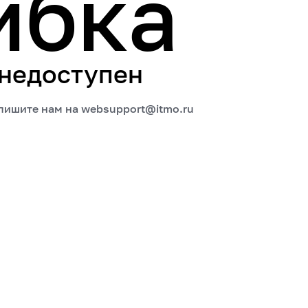
ибка
 недоступен
апишите нам на
websupport@itmo.ru